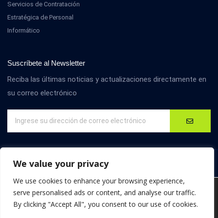
Servicios de Contratación
Estratégica de Personal
Informático
Suscríbete al Newsletter
Reciba las últimas noticias y actualizaciones directamente en
su correo electrónico
We value your privacy
We use cookies to enhance your browsing experience,
We are using cookies to give you the best experience on our
serve personalised ads or content, and analyse our traffic.
website.
By clicking "Accept All", you consent to our use of cookies.
You can find out more about which cookies we are using or
© D4M International. Todos los derechos reservados.
switch them off in
settings
.