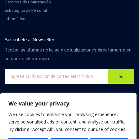
Servicios de Contratación
Estratégica de Personal
Informático
Suscríbete al Newsletter
Reciba las últimas noticias y actualizaciones directamente en
su correo electrónico
We value your privacy
We use cookies to enhance your browsing experience,
We are using cookies to give you the best experience on our
serve personalised ads or content, and analyse our traffic.
website.
By clicking "Accept All", you consent to our use of cookies.
You can find out more about which cookies we are using or
© D4M International. Todos los derechos reservados.
switch them off in
settings
.