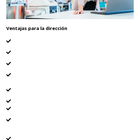
Ventajas para la dirección
Mejores decisiones de planificación
Mejores prácticas para reducir el coste global de
fabricación
Mayor agilidad
Genealogía mundial desde las materias primas
hasta los envíos a los clientes
Optimización de costos en todas las operaciones de
fabricación
Flujo de información sincronizado y coordinado
Monitoreo global
Indicadores clave de desempeño de fabricación e
informes de datos de producción
Crecimiento rentable del negocio mejorando el
control de costos y aumentando el rendimiento de la