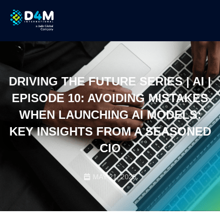
DRIVING THE FUTURE SERIES | AI |
EPISODE 10: AVOIDING MISTAKES
WHEN LAUNCHING AI MODELS:
KEY INSIGHTS FROM A SEASONED
CIO
MAY 21, 2025