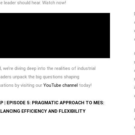
se leader should hear. Watch now!
, we’re diving deep into the realities of industrial
leaders unpack the big questions shaping
ations by visiting our
YouTube channel
today!
P | EPISODE 5: PRAGMATIC APPROACH TO MES:
LANCING EFFICIENCY AND FLEXIBILITY