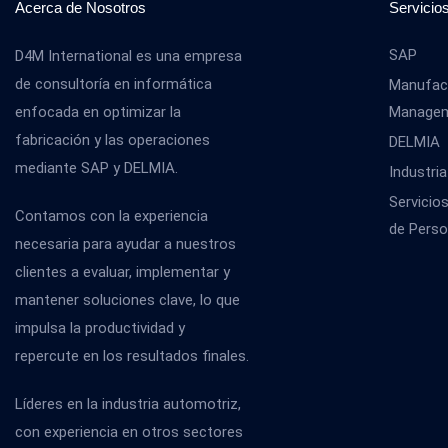
Acerca de Nosotros
Servicio
SAP
D4M International es una empresa
de consultoría en informática
Manufact
enfocada en optimizar la
Manage
fabricación y las operaciones
DELMIA
mediante SAP y DELMIA.
Industria
Servicio
Contamos con la experiencia
de Perso
necesaria para ayudar a nuestros
clientes a evaluar, implementar y
mantener soluciones clave, lo que
impulsa la productividad y
repercute en los resultados finales.
Líderes en la industria automotriz,
con experiencia en otros sectores