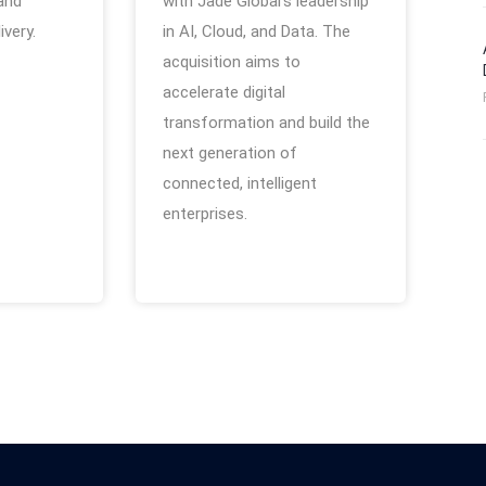
and
with Jade Global’s leadership
ivery.
in AI, Cloud, and Data. The
acquisition aims to
accelerate digital
transformation and build the
next generation of
connected, intelligent
enterprises.