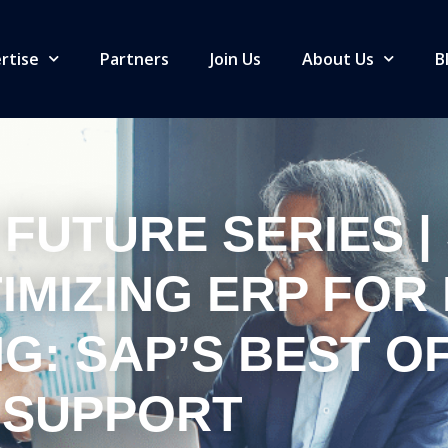
rtise
Partners
Join Us
About Us
B
FUTURE SERIES | 
IMIZING ERP FOR 
: SAP’S BEST O
SUPPORT