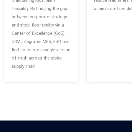
maintaining local plant
reduce lead times, 
flexibility. By bridging the gap
achieve on-time del
between corporate strategy
and shop-floor reality via a
Center of Excellence (CoE),
D4M integrates MES, ERP, and
IIoT to create a single version
of truth across the global
supply chain.