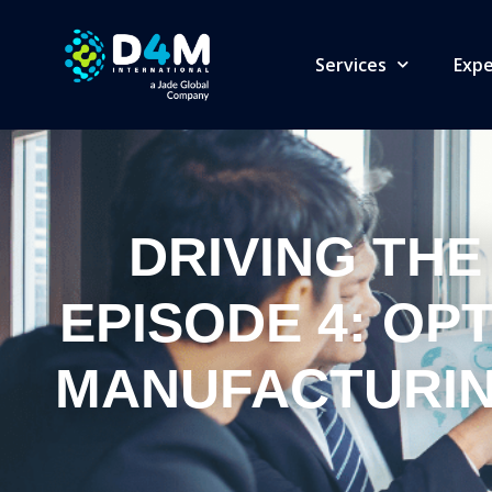
Services
Expe
DRIVING THE 
EPISODE 4: OPT
MANUFACTURING