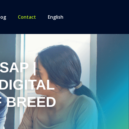
log
Contact
English
SAP |
DIGITAL
F BREED