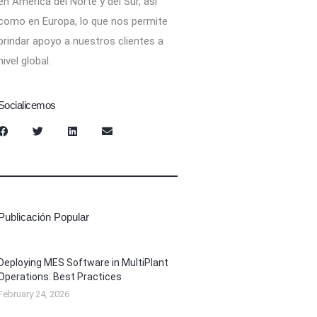
en América del Norte y del Sur, así
como en Europa, lo que nos permite
brindar apoyo a nuestros clientes a
nivel global.
Socialicemos
Publicación Popular
Deploying MES Software in MultiPlant
Operations: Best Practices
February 24, 2026