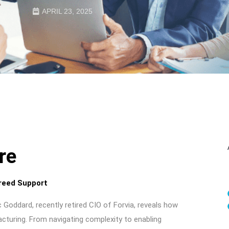
APRIL 23, 2025
re
Breed Support
Goddard, recently retired CIO of Forvia, reveals how
acturing. From navigating complexity to enabling