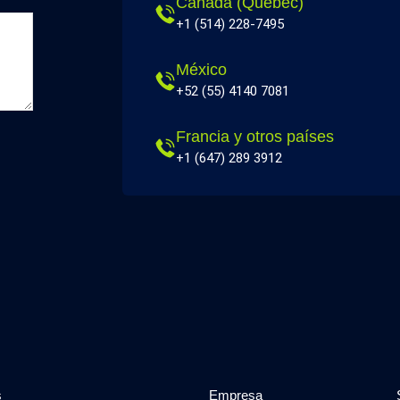
Canadá (Quebec)
+1 (514) 228-7495
México
+52 (55) 4140 7081
Francia y otros países
+1 (647) 289 3912
s
Empresa