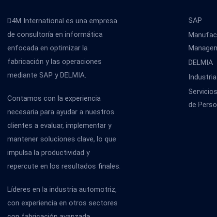
SAP
D4M International es una empresa
de consultoría en informática
Manufact
enfocada en optimizar la
Manage
fabricación y las operaciones
DELMIA
mediante SAP y DELMIA.
Industria
Servicio
Contamos con la experiencia
de Perso
necesaria para ayudar a nuestros
clientes a evaluar, implementar y
mantener soluciones clave, lo que
impulsa la productividad y
repercute en los resultados finales.
Líderes en la industria automotriz,
con experiencia en otros sectores
con fabricación avanzada,