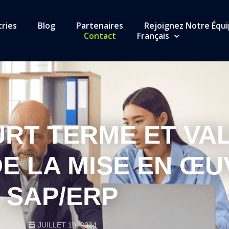
tries
Blog
Partenaires
Rejoignez Notre Équ
Contact
Français
URT TERME ET VA
E LA MISE EN ŒU
SAP/ERP
JUILLET 19, 2024