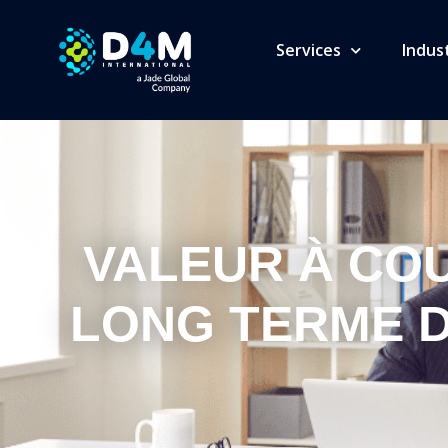
Services
Indus
VALEUR À CO
LONG TERME D