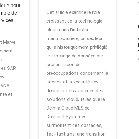
gique pour
Cet article examine le rôle
emble de
ervices
croissant de la technologie
cloud dans l’industrie
manufacturière, un secteur
t Marvel
qui a historiquement privilégié
ocient
le stockage de données sur
la
site en raison de
ces SAP,
préoccupations concernant la
ons
latence et la sécurité des
HANA,
données. Les avancées des
ente et
solutions cloud, telles que le
Delmia Cloud MES de
Dassault Systèmes,
surmontent ces obstacles,
facilitant ainsi une transition