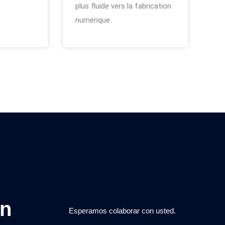
plus fluide vers la fabrication
numérique.
on
Esperamos colaborar con usted.