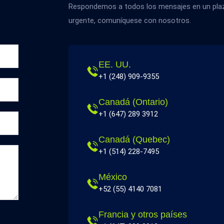
Respondemos a todos los mensajes en un plazo
urgente, comuníquese con nosotros.
EE. UU.
+1 (248) 909-9355
Canadá (Ontario)
+1 (647) 289 3912
Canadá (Quebec)
+1 (514) 228-7495
México
+52 (55) 4140 7081
Francia y otros países