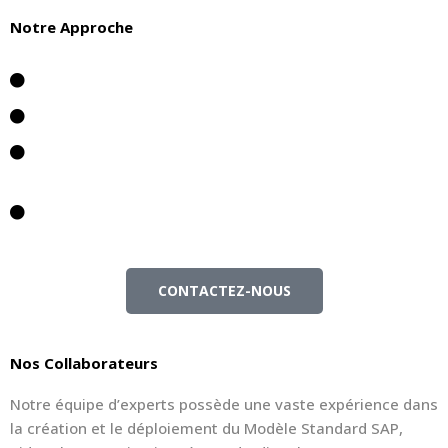
Notre Approche
Présenter et vous aider à évaluer les meilleures
pratiques de l'industrie SAP
Intégrer les besoins spécifiques de votre entreprise
Fournir des conseils et une configuration pour la
localisation statutaire et réglementaire
Nous pouvons vous aider à développer et à mettre en
place un nouveau modèle et/ou à déployer votre
modèle existant.
CONTACTEZ-NOUS
Nos Collaborateurs
Notre équipe d’experts possède une vaste expérience dans
la création et le déploiement du Modèle Standard SAP,