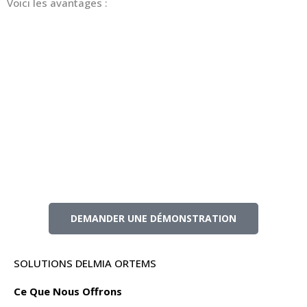
Voici les avantages :
Identification rapide des goulets d'étranglement dans la
fabrication
Modifications rapides de planning et simulations de
scénarios hypothétiques
Facilite la coordination des commandes d'achat et de
travail
Crée une traçabilité provisoire et des prévisions pour les
ordres de préparation de kits de matériel
Génère des capacités d'optimisation à court terme pour
les flux de production sur commande ou sur stock
DEMANDER UNE DÉMONSTRATION
SOLUTIONS DELMIA ORTEMS
Ce Que Nous Offrons