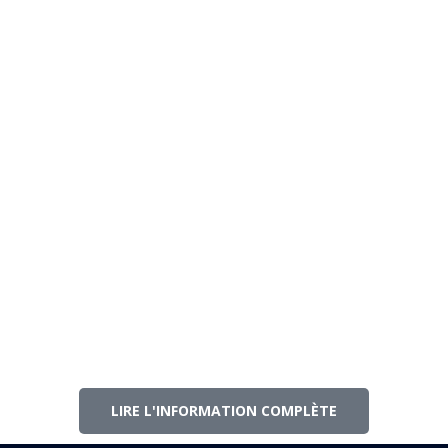
Resource Planner (Planificateur
de ressources synchronisées)
Delmia Ortems Planificateur de
Production
LIRE L'INFORMATION COMPLÈTE