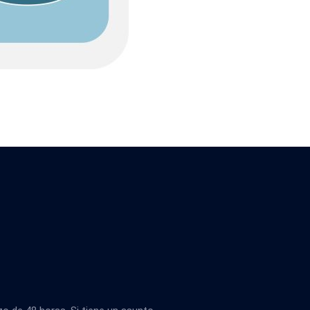
méthodologie "M-cbs
aux : processus, systèmes et