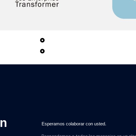
ion du système
Approche accélérée et globale avec la 
Transformation intégrée à tous les nive
 d'audit
données
on
Esperamos colaborar con usted.