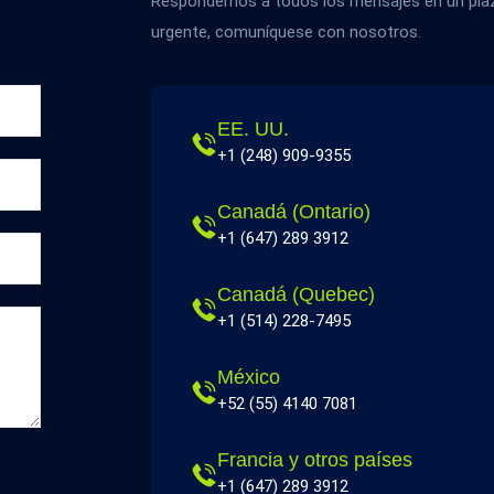
Respondemos a todos los mensajes en un plazo
urgente, comuníquese con nosotros.
EE. UU.
+1 (248) 909-9355
Canadá (Ontario)
+1 (647) 289 3912
Canadá (Quebec)
+1 (514) 228-7495
México
+52 (55) 4140 7081
Francia y otros países
+1 (647) 289 3912