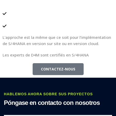
instances de S/4HANA et une plateforme HANA
Transition fluide vers le Business Model S/4HANA,
réduisant au minimum le risque de perturbation des
services pour vos clients
Interface Utilisateur Améliorée
L’approche est la même que ce soit pour l’implémentation
de S/4HANA en version sur site ou en version cloud.
Les experts de D4M sont certifiés en S/4HANA
CONTACTEZ-NOUS
HABLEMOS AHORA SOBRE SUS PROYECTOS
Póngase en contacto con nosotros