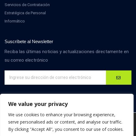
Servicios de Contratación
Estratégica de Personal
Informático
Suscríbete al Newsletter
Reciba las últimas noticias y actualizaciones directamente en
su correo electrónico
We value your privacy
We use cookies to enhance your browsing experience,
Nous utilisons des cookies pour vous offrir la meilleure
serve personalised ads or content, and analyse our traffic.
expérience sur notre site.
By clicking "Accept All", you consent to our use of cookies.
You can find out more about which cookies we are using or
© D4M International. Todos los derechos reservados.