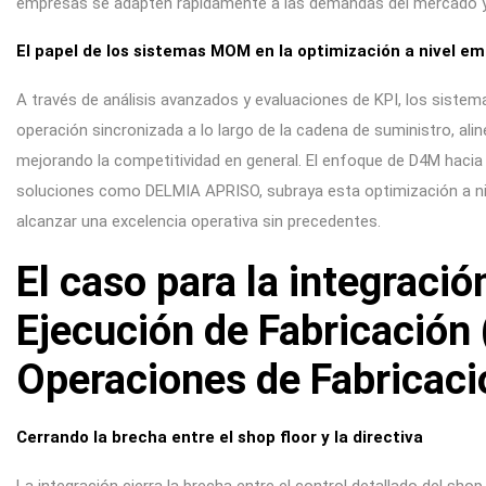
empresas se adapten rápidamente a las demandas del mercado y 
El papel de los sistemas MOM en la optimización a nivel em
A través de análisis avanzados y evaluaciones de KPI, los sistem
operación sincronizada a lo largo de la cadena de suministro, ali
mejorando la competitividad en general. El enfoque de D4M hacia
soluciones como DELMIA APRISO, subraya esta optimización a niv
alcanzar una excelencia operativa sin precedentes.
El caso para la integració
Ejecución de Fabricación
Operaciones de Fabricac
Cerrando la brecha entre el shop floor y la directiva